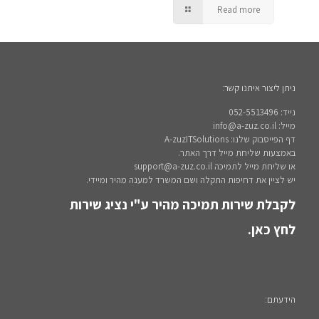
Read more
ניתן ליצור איתנו קשר:
נייד: 052-5513496
מייל: info@a-zuz.co.il
דף הפייסבוק שלנו: A-zuzITSolutions
באמצעות שליחת מייל דרך האתר.
או שליחת מייל לתמיכה support@a-zuz.co.il
יש לציין את דחיפות התקלה ושם המשרד למענה מהיר ומיידי.
לקבלת שירות תמיכה מהיר ע"י נציג שירות
לחץ כאן.
הידעתם: