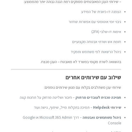
– שירותי הענן המאובטחים מספקים רמת הגנה גבוהה יותר מהממוצע:
הצפנה דו-כיוונית של המידע
גיבוי יומי אוטומטי עם אפשרות שחזור
אימות דו-שלבי (2FA)
חומת אש ושרתי אבטחה מקצועיים
ניהול הרשאות לפי משתמש ותפקיד
בהשוואה לשרת מקומי במשרד לא מאובטח – הענן מנצח.
שילוב עם שירותים אחרים
שירותי ענן משתלבים בקלות עם מגוון שירותים נוספים:
תמיכה טכנית לעובדים מרחוק
– חיבור ושליטה מרחוק על תחנות קצה
שירותי Helpdesk
– תמיכה בתקלות מייל, שיתוף, גישה ועוד
ניהול משתמשים ואבטחה
– דרך Microsoft 365 Admin או Google
Console