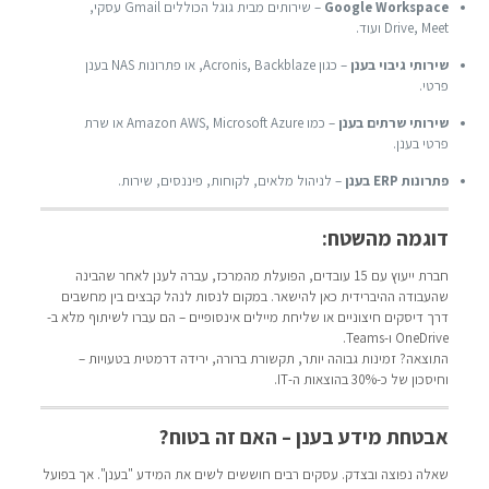
Google Workspace
– שירותים מבית גוגל הכוללים Gmail עסקי,
Drive, Meet ועוד.
שירותי גיבוי בענן
– כגון Acronis, Backblaze, או פתרונות NAS בענן
פרטי.
שירותי שרתים בענן
– כמו Amazon AWS, Microsoft Azure או שרת
פרטי בענן.
פתרונות ERP בענן
– לניהול מלאים, לקוחות, פיננסים, שירות.
דוגמה מהשטח:
חברת ייעוץ עם 15 עובדים, הפועלת מהמרכז, עברה לענן לאחר שהבינה
שהעבודה ההיברידית כאן להישאר. במקום לנסות לנהל קבצים בין מחשבים
דרך דיסקים חיצוניים או שליחת מיילים אינסופיים – הם עברו לשיתוף מלא ב-
OneDrive ו-Teams.
התוצאה? זמינות גבוהה יותר, תקשורת ברורה, ירידה דרמטית בטעויות –
וחיסכון של כ-30% בהוצאות ה-IT.
אבטחת מידע בענן – האם זה בטוח?
שאלה נפוצה ובצדק. עסקים רבים חוששים לשים את המידע "בענן". אך בפועל