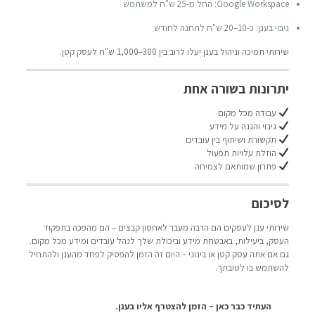
Google Workspace: החל מ-25 ש"ח למשתמש
גיבוי בענן: כ-10–20 ש"ח לתחנה לחודש
שירותי תמיכה וניהול בענן יעלו לרוב בין 300–1,000 ש"ח לעסק קטן.
יתרונות בשורה אחת
עבודה מכל מקום
גיבוי והגנה על מידע
תקשורת ושיתוף בין עובדים
הוזלת עלויות תפעול
פתרון שמותאם לצמיחה
לסיכום
שירותי ענן לעסקים הם הרבה מעבר לאחסון קבצים – הם מהפכה בתפקוד
העסק, ביעילות, באבטחת מידע וביכולת שלך לנהל עובדים ומידע מכל מקום.
גם אם אתה עסק קטן או בינוני – היום זה הזמן להפסיק לפחד מהענן ולהתחיל
להשתמש בו לטובתך.
העתיד כבר כאן – הזמן להצטרף אליו בענן.