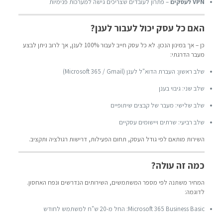
VPN לעסקים
– פתרון לעובדים שצריכים גישה למערכות פנימיות
האם כל עסק יכול לעבור לענן?
כן – אך במינון הנכון. לא כל עסק חייב לעבור 100% לענן, אך לרוב ניתן לבצע
מעבר הדרגתי:
שלב ראשון: העברת הדוא"ל לענן (Microsoft 365 / Gmail)
שלב שני: גיבוי בענן
שלב שלישי: מעבר של קבצים שיתופיים
שלב רביעי: שרתים ויישומים עסקיים
השירות מותאם לפי גודל העסק, תחום הפעילות, דרישות רגולציה ותקציב.
כמה זה עולה?
המחיר משתנה לפי מספר המשתמשים, השירותים הנדרשים ונפח האחסון.
לדוגמה:
Microsoft 365 Business Basic: החל מ-20 ש"ח למשתמש לחודש