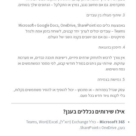
מתקדמים. גם אם מחשב נגנב, נפרץ או התקלקל – הנתונים שלך בטוחים.
3. שיתוף פעולה בין עובדים
באמצעות כלים כמו Google Docs, OneDrive, SharePoint ו-Microsoft
Teams – עובדים יכולים לערוך יחד קבצים, לשוחח בזמן אמת ולנהל
פרויקטים – גם אם הם יושבים בקצה השני של העולם.
4. חיסכון בהוצאות
אין צורך לרכוש ולתחזק שרתים פיזיים, רישיונות תוכנה כבדים, או מערכות
עתיקות. שירותי ענן ניתנים במודל חודשי קבוע, לפי מספר המשתמשים או
נפח השימוש.
5. גמישות בצמיחה
עסק שגדל במהירות – או מתכווץ – יכול להוסיף או להסיר משתמשים בקלות,
בלי לקנות ציוד חדש בכל פעם.
אילו שירותים נכללים בענן?
Microsoft 365
– כולל Exchange (דוא"ל), Teams, Word/Excel
בענן, OneDrive ו-SharePoint.