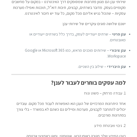
שירותי ענן הם מגוון פתרונות שמסופקים דרך האינטרנט – במקום על מחשבים
מקומיים בעסק. מדובר בשרתים, קבצים, תיבות דוא"ל, תוכנות ואפילו מערכות
עסקיות – שהכול נגיש אליהם מכל מקום, כל עוד יש חיבור לאינטרנט.
ישנם שלושה סוגים עיקריים של שירותי ענן:
ענן פרטי
– שרתים ייעודיים לעסק, בדרך כלל בשרתים ייעודיים או
מאובטחים.
ענן ציבורי
– שירותים מוכנים מראש, כמו Microsoft 365 או Google
Workspace.
ענן היברידי
– שילוב בין השניים.
למה עסקים בוחרים לעבור לענן?
1. עבודה מרחוק – פשוט ונוח
אחד היתרונות המרכזיים של הענן הוא האפשרות לעבוד מכל מקום. עובדים
יכולים להתחבר לקבצים, מערכות ומיילים גם כשהם לא במשרד – בלי צורך
בפתרונות מורכבים.
2. גיבוי ואבטחת מידע
בענן המידע שלך מגובה באופן קבוע, אוטומטי, ומוגן באמצעי אבטחה