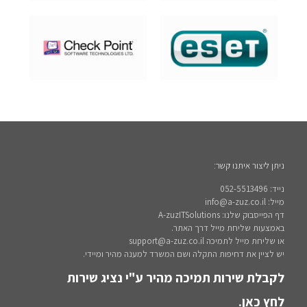
ניתן ליצור איתנו קשר:
נייד: 052-5513496
מייל: info@a-zuz.co.il
דף הפייסבוק שלנו: A-zuzITSolutions
באמצעות שליחת מייל דרך האתר.
או שליחת מייל לתמיכה support@a-zuz.co.il
יש לציין את דחיפות התקלה ושם המשרד למענה מהיר ומיידי.
לקבלת שירות תמיכה מהיר ע"י נציג שירות
לחץ כאן.