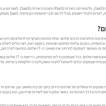
שירותי ענן כוללים מגו
וירטואליים ואחסון.
ם?
יתרונות והיתרונות הרבים שלהם. אחת הסיבות העיקריות להמלצתם היא העל
בתשתית, כמו גם עלויות תחזוקה שוטפות. במקום זאת, הם יכולים לשלם
IT שלהם בהתאם לצרכיהם, ומבטיח שהם משלמים רק עבור מה שהם משתמשים בהם.
סיבה נוספת לכך ששירותי ענן מ
בטיח שעסקים יכולים להסתגל לתנאי השוק ולצורכי הלקוחות ביעילות. מד
ת מופעים וירטואליים של שרתים פיזיים בתוך סביבת מחשוב ענן. שרתים ויר
ן וזיכרון דרך האינטרנט. כאשר עסק נרשם לשירות שרת ענן, הוא בעצם 
ות משאבים באופן דינמי על פי דרישה. משמעות הדבר היא שעסקים יכולי