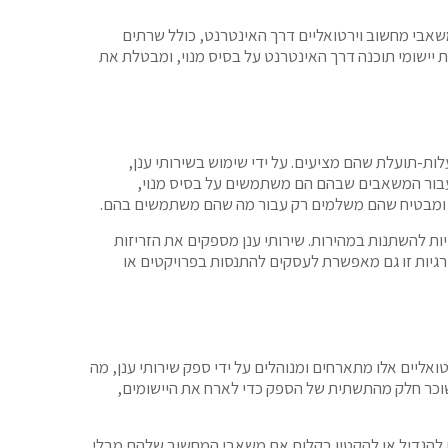
ון רחב של פתרונות, כגון תשתית כשירות (IaaS), פלטפורמה כשירות (PaaS) ותוכנה כשירות (SaaS). IaaS מציע משאבי מחשוב וירטואליים דרך האינטרנט, כולל שרתים
 PaaS מספקת פלטפורמה למפתחים לבנות, לפרוס ולנהל יישומים מבלי לדאוג לגבי התשתית הבסיסית. SaaS מספקת יישומי תוכנה דרך האינטרנט על בסיס מנוי, ומבטלת את
ות-תועלת שהם מציעים. על ידי שימוש בשירותי ענן,
 עבור המשאבים שבהם הם משתמשים על בסיס מנוי,
ומלצים מאוד היא המדרגיות והגמישות שלהם. ככל שעסקים גדלים ומתפתחים, דרישות ה-IT שלהם עשויות להשתנות במהירות. שירותי ענן מספקים את הזריזות
רגיות זו גם מאפשרת לעסקים להתנסות בפרויקטים או
טואליים אלו מתארחים ומנוהלים על ידי ספק שירותי ענן, מה
שוכר חלק מהתשתית של הספק כדי לארח את היישומים,
ם להגדיל או להקטין בקלות את משאבי המחשוב שלהם מבלי