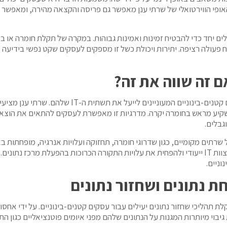
ופי הווירטואלי של שרתי ענן מאפשר גם פריסה והקצאה מהירה, ומאפשר ל
ם יחד כדי להבטיח זמינות ואמינות גבוהות. במקרה של תקלת חומרה או ב
 פעולה רציפה. יתירות ויכולת כשל זו מספקים לעסקים שקט נפשי בידיעה
ם זה שווה את זה?
יעילות העלות של שרת ענן היא גורם משמעותי שמושך עס
גבלים.
רתים מקומיים, כגון שדרוגי חומרה, תחזוקה ועלויות אנרגיה, מופחתות באו
התשתית לספק שירותי ענן, עסקים יכולים לבטל את הצורך בצוות IT ייעודי ולהפחית את עלויות התקורה 
וניים.
ת נתונים ושחזור נתונים
תהליכי שחזור נתונים יעילים עבור עסקים קטנים-בינוניים. על ידי אחסון
בוי מיותרות המגנות על הנתונים שלהם מפני איומים פוטנציאליים כגון הת