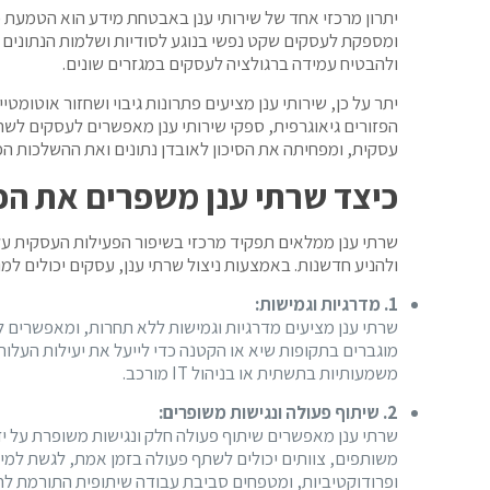
יתרון מרכזי אחד של שירותי ענן באבטחת מידע הוא הטמעת פר
ומספקת לעסקים שקט נפשי בנוגע לסודיות ושלמות הנתונים ש
ולהבטיח עמידה ברגולציה לעסקים במגזרים שונים.
יתר על כן, שירותי ענן מציעים פתרונות גיבוי ושחזור אוטומ
הפזורים גיאוגרפית, ספקי שירותי ענן מאפשרים לעסקים לשח
עסקית, ומפחיתה את הסיכון לאובדן נתונים ואת ההשלכות הפינ
כיצד שרתי ענן משפרים את הפ
שרתי ענן ממלאים תפקיד מרכזי בשיפור הפעילות העסקית על 
ולהניע חדשנות. באמצעות ניצול שרתי ענן, עסקים יכולים ל
1.
מדרגיות
וגמישות
:
שרתי ענן מציעים מדרגיות וגמישות ללא תחרות, ומאפשרים 
מוגברים בתקופות שיא או הקטנה כדי לייעל את יעילות העל
משמעותיות בתשתית או בניהול IT מורכב.
2.
שיתוף
פעולה
ונגישות
משופרים
:
שרתי ענן מאפשרים שיתוף פעולה חלק ונגישות משופרת על ידי
משותפים, צוותים יכולים לשתף פעולה בזמן אמת, לגשת למידע
ופרודוקטיביות, ומטפחים סביבת עבודה שיתופית התורמת לח