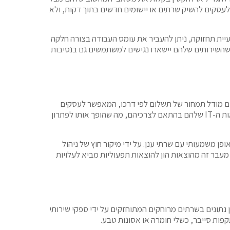
עסקים להשיק שרתים או יישומים חדשים בתוך דקות, ולא
עיית תחזוקה, ניתן להעביר את עומס העבודה בצורה חלקה
 שהשירותים שלהם יישארו נגישים למשתמשים גם בנסיבות
קים קטנים-בינוניים המעוניינים לייעל את תשתית ה-IT שלהם. שרתי ענן מציעים מודל תמחור של תשלום לפי דרכו, המאפשר לעסקים
לשלם רק עבור המשאבים שהם משתמשים בהם, במקום להשקיע מראש בחומרה יקרה. מדרגיות זו מאפשרת לעסקים להתאים את הוצאות ה-IT שלהם בהתאם לצרכיהם, מה שהופך אותו לפתרון
פן משמעותי עם שרתי ענן. על ידי מיקור חוץ של ניהול
הכרוכות בהפעלת מרכז נתונים. מעבר זה מהוצאות הון להוצאות תפעוליות מביא לעלויות
 נתונים בשרתים מרוחקים המתוחזקים על ידי ספקי שירותי
קפות סייבר, כשלי חומרה או אסונות טבע.