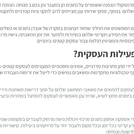
וטוקולי הצפנה ששומרים על נתונים הן במעבר והן במצב מנוחה. הצפנה זו
להם. בנוסף, ספקי שירותי ענן מצייתים לרוב לתקני ציות קפדניים ולתקנו
טיים המפשטים את תהליך שחזור הנתונים במקרה של אובדן נתונים או כשלים 
זר את המידע הקריטי שלהם במהירות ולמזער את זמן ההשבתה. גישה פרואקט
נסיות והמוניטין הנלוות עבור עסקים קטנים-בינוניים.
עילות העסקית?
ידי מתן פתרונות מדרגיים, אמינים וחסכוניים המעצימים לעסקים קטנים-בי
מנף טכנולוגיות מתקדמות ומשאבים גמישים כדי לייעל את זרימות העבודה ש
לעסקים להתאים את משאבי המחשוב שלהם על סמך דרישות משתנות ודרישות
ות בזמנים מחוץ לשיא, שרתי ענן מאפשרים לעסקים להסתגל במהירות ובי
 אספקת אחסון נתונים מרכזי ויכולות גישה מרחוק לעובדים במקומות שונים
 קריטי בכל זמן ובכל מקום ולעבוד יחד על פרויקטים ביעילות. קישוריות
דשנות וצמיחה.