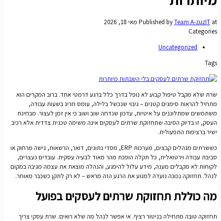
at
Team A-zuzIT
Published by
מאי 18, 2026
Categories
Uncategorized
Tags
שרת שלא מקבל טיפול קבוע לא נופל בדרך כלל ברגע דרמטי אחד. ברוב המקרים הוא
מתחיל להראות סימנים קטנים – גיבוי שנכשל בלילה, עומס חריג בשעות עבודה,
משתמשים שמתלוננים על איטיות, עדכון שנדחה שוב ושוב כי אין זמן לעצור. מבחינת
העסק, זו בדיוק הסיבה שתחזוקת שרתים לעסקים אינה משימה טכנית צדדית אלא רכיב
ישיר ברציפות התפעולית.
כששרתים מנהלים קבצים, מערכות ERP, מסדי נתונים, דואר, הרשאות, גישה מרחוק או
סביבת עבודה וירטואלית, כל תקלה הופכת מהר מאוד לבעיה עסקית. עובדים נעצרים,
לקוחות לא מקבלים מענה, מידע עלול להיפגע, והנהלה מוצאת את עצמה מגיבה במקום
לנהל. תחזוקה נכונה נועדה למנוע את הרגע הזה מראש – לא רק לתקן כשכבר מאוחר.
מה כוללת תחזוקת שרתים לעסקים בפועל
תחזוקה טובה מתחילה בניטור רציף. אי אפשר לנהל מה שלא רואים. שרת עסקי צריך