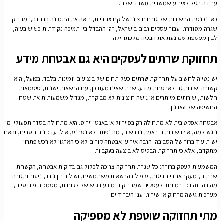
עבודה רגיל לאירוע שמשבית משרד שלם.
כאן נכנסת החשיבות של גורם חיצוני שלוקח אחריות, רואה את התמונה הרחבה, ומחזיק
שגרה מסודרת. עבור עסקים רבים בישראל, זהו ההבדל בין תמיכה נקודתית כשיש בעיה,
לבין מעטפת שמונעת את הבעיה מלכתחילה.
תחזוקת שרתים לעסקים היא גם אבטחת מידע
יש נטייה לחשוב על תחזוקת שרתים כעל תחום של ביצועים וזמינות בלבד. בפועל, היא
קשורה ישירות גם לאבטחת מידע. שרת שאינו מעודכן, עם הרשאות ישנות, סיסמאות
חלשות, שירותים מיותרים או גישה חיצונית לא מבוקרת, מגדיל משמעותית את שטח
החשיפה של הארגון.
אבטחה אפקטיבית לא מתחילה רק בפיירוול או באנטי וירוס. היא מתחילה בסדר תפעולי. מי
ניגש למה, אילו שירותים באמת נדרשים, מה נפתח לאינטרנט, אילו עדכונים חסרים, והאם
יש תיעוד ברור של הסביבה. הרבה אירועי אבטחה קורים לא כי הארגון לא רכש פתרון
מתקדם, אלא כי תחזוקת הבסיס לא בוצעה בעקביות.
המשמעות לעסק ברורה: כל שגרת תחזוקה צריכה לכלול גם בדיקות אבטחה, הקשחת
שרתים, מעקב אחרי חריגות, טיפול בהרשאות משתמשים, ושילוב בין גיבוי, ניטור ותגובה
מהירה. זה נכון במיוחד לעסקים שמחזיקים מידע רגיש של לקוחות, מסמכים פיננסיים,
מערכות גישה מרחוק או שירותי ענן היברידיים.
מתי תחזוקה שוטפת לא מספיקה