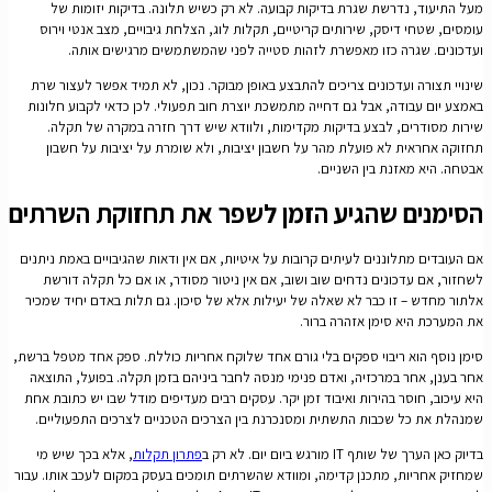
מעל התיעוד, נדרשת שגרת בדיקות קבועה. לא רק כשיש תלונה. בדיקות יזומות של
עומסים, שטחי דיסק, שירותים קריטיים, תקלות לוג, הצלחת גיבויים, מצב אנטי וירוס
ועדכונים. שגרה כזו מאפשרת לזהות סטייה לפני שהמשתמשים מרגישים אותה.
שינויי תצורה ועדכונים צריכים להתבצע באופן מבוקר. נכון, לא תמיד אפשר לעצור שרת
באמצע יום עבודה, אבל גם דחייה מתמשכת יוצרת חוב תפעולי. לכן כדאי לקבוע חלונות
שירות מסודרים, לבצע בדיקות מקדימות, ולוודא שיש דרך חזרה במקרה של תקלה.
תחזוקה אחראית לא פועלת מהר על חשבון יציבות, ולא שומרת על יציבות על חשבון
אבטחה. היא מאזנת בין השניים.
הסימנים שהגיע הזמן לשפר את תחזוקת השרתים
אם העובדים מתלוננים לעיתים קרובות על איטיות, אם אין ודאות שהגיבויים באמת ניתנים
לשחזור, אם עדכונים נדחים שוב ושוב, אם אין ניטור מסודר, או אם כל תקלה דורשת
אלתור מחדש – זו כבר לא שאלה של יעילות אלא של סיכון. גם תלות באדם יחיד שמכיר
את המערכת היא סימן אזהרה ברור.
סימן נוסף הוא ריבוי ספקים בלי גורם אחד שלוקח אחריות כוללת. ספק אחד מטפל ברשת,
אחר בענן, אחר במרכזיה, ואדם פנימי מנסה לחבר ביניהם בזמן תקלה. בפועל, התוצאה
היא עיכוב, חוסר בהירות ואיבוד זמן יקר. עסקים רבים מעדיפים מודל שבו יש כתובת אחת
שמנהלת את כל שכבות התשתית ומסנכרנת בין הצרכים הטכניים לצרכים התפעוליים.
בדיוק כאן הערך של שותף IT מורגש ביום יום. לא רק ב
פתרון תקלות
, אלא בכך שיש מי
שמחזיק אחריות, מתכנן קדימה, ומוודא שהשרתים תומכים בעסק במקום לעכב אותו. עבור