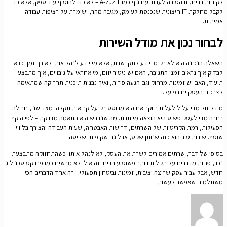
לקוחות רבים, זו הסיבה לעבוד עם גוף כמו A-zuzIT – לא כדי להוסיף עוד ספק, אלא כדי
לקבל מחלקת IT חיצונית שנכנסת לעומק, מגיבה מהר, ושומרת על רציפות עבודה
אמיתית.
לבחור נכון את מודל השירות
השאלה הנכונה היא לא רק מי יודע לתקן שרת, אלא מי יודע לנהל אותו לאורך זמן. כדאי
לבדוק איך נראים זמני התגובה, האם יש ניטור יזום, מי אחראי על גיבויים, איך מתבצע
תיעוד, האם יש זמינות מרחוק וגם הגעה פיזית, ואיך נבנית תוכנית תחזוקה שמתאימה
לצרכים העסקיים בפועל.
מודל זול מדי עלול לעלות ביוקר אם הוא מבוסס רק על קריאות תקלה. מצד שני, חבילה
רחבה מדי לעסק פשוט היא הוצאה מיותרת. מה שנדרש הוא התאמה מדויקת – לפי היקף
הפעילות, רמת הקריטיות של השרתים, דרישות האבטחה, שעות העבודה והצורך בליווי
שוטף. שירות טוב הוא כזה שנותן שקט, אבל גם שקיפות ושליטה.
בסופו של דבר, שרתים אמורים לשרת את העסק, לא לנהל אותו. כשהתחזוקה מתבצעת
נכון, פחות מדברים על תקלות ויותר פשוט עובדים. זה אולי לא מרשים כמו פרויקט טכנולוגי
חדש, אבל עבור עסק שרוצה יציבות, זמינות וביטחון תפעולי – זה אחד הדברים הכי
משתלמים שאפשר לעשות.