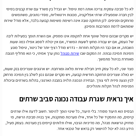
לא כל סביבה עסקית צריכה אותה רמת טיפול. יש הבדל בין משרד עם שרת קבצים בסיסי
לבין חברה שמפעילה שרתי אפליקציה, מכונות וירטואליות, מסדי נתונים, משתמשים
מרוחקים וסניפים. לכן תחזוקה טובה אינה רשימת משימות קבועה בלבד, אלא מודל שירות
שמותאם לרמת המורכבות והסיכון.
יש מקרים שבהם טיפול שוטף אחת לתקופה אינו מספיק. אם השרת תומך בפעילות ליבה
של העסק, אם יש עבודה מחוץ לשעות המשרד, אם אין יכולת לספוג אפילו כמה שעות
השבתה, או אם כבר היו תקלות חוזרות – נדרש מודל רציף יותר של ניטור, טיפול מונע
וזמינות תמיכה גבוהה. זה המקום שבו
שירות מנוהל
נותן ערך אמיתי, כי הוא מחליף תגובה
מאוחרת בניהול מתמשך.
מצד שני, לא כל עסק חייב חבילת שירות מלאה ומורחבת. יש ארגונים שצריכים בנק שעות,
יש כאלה שצריכים תחזוקה חודשית קבועה, ויש מקרים שבהם נכון לשלב בין תמיכה מרחוק
לבין הגעה פיזית לפי צורך. הבחירה הנכונה תלויה במבנה הארגוני, בתלות בשרתים וביכולת
הפנימית לנהל תקלות ותהליכים.
איך נראית שגרת עבודה נכונה סביב שרתים
הבסיס הוא תיעוד מסודר. בלי תיעוד, כל שינוי הופך להימור. חשוב לדעת אילו שרתים
קיימים, מה התפקיד של כל אחד, אילו מערכות מותקנות, איך בנויה סביבת הרשת, מי
מחזיק הרשאות מנהל, מה מדיניות הגיבוי, ואילו תלותים קיימים בין מערכות. בעסק פעיל,
הידע הזה לא יכול להישאר רק בראש של טכנאי אחד.