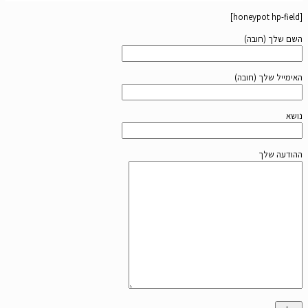
[honeypot hp-field]
השם שלך (חובה)
האימייל שלך (חובה)
נושא
ההודעה שלך