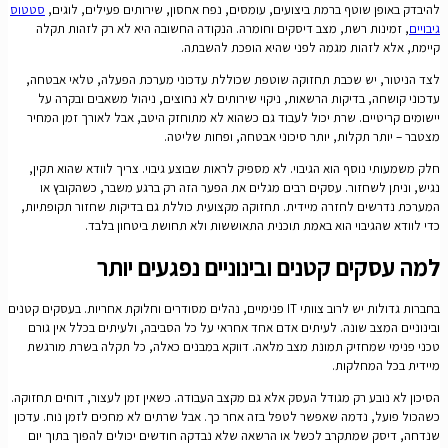
להיבדק באופן שוטף ברמת ביצועים, עומסים, נפח אחסון, שירותים פעילים, לוגים,
סטטוס
גיבויים
, זמינות רשת, מצב דיסקים וחומרה. הנקודה החשובה היא לא רק לזהות תקלה
קיימת, אלא לזהות מגמה לפני שהיא הופכת להשבתה.
לצד הניטור, יש שכבת תחזוקה שוטפת שכוללת עדכוני מערכת הפעלה, טלאי אבטחה,
עדכוני קושחה, בדיקות הרשאות, ניקוי שירותים לא נחוצים, ניהול משאבים ובקרה על
יישומים קריטיים. שרת יכול לעבוד גם כשהוא לא מתוחזק היטב, אבל לאורך זמן המחיר
מצטבר – יותר תקלות, יותר סיכוני אבטחה, ופחות שליטה.
חלק משמעותי נוסף הוא הגיבוי. לא מספיק לראות שבוצע גיבוי. צריך לוודא שהוא תקין,
נגיש, וניתן לשחזור. עסקים רבים מגלים את הפער הזה רק ברגע משבר, כשהקובץ או
המערכת נדרשים לחזרה מיידית. תחזוקה מקצועית כוללת גם בדיקות שחזור תקופתיות,
כדי לוודא שהגיבוי הוא באמת תוכנית התאוששות ולא תחושת ביטחון בלבד.
למה עסקים קטנים ובינוניים נפגעים יותר
בחברות גדולות יש לרוב צוותי IT פנימיים, נהלים מסודרים וחלוקת אחריות. בעסקים קטנים
ובינוניים המצב שונה. לעיתים אדם אחד אחראי על כל הסביבה, ולעיתים בכלל אין גורם
טכני פנימי שמחזיק תמונת מצב מלאה. דווקא במבנים כאלה, כל תקלה בשרת מורגשת
מיידית בכל המחלקות.
הסיכון לא נובע רק מגודל העסק אלא גם מקצב העבודה. כשאין זמן לעצור, דוחים תחזוקה.
כשהכול פועל, נדמה שאפשר לטפל בזה אחר כך. אבל שרתים לא מחכים לזמן נוח. עדכון
שנדחה, דיסק שמתקרב לכשל או הרשאה שלא נבדקה חודשים יכולים להפוך בתוך יום