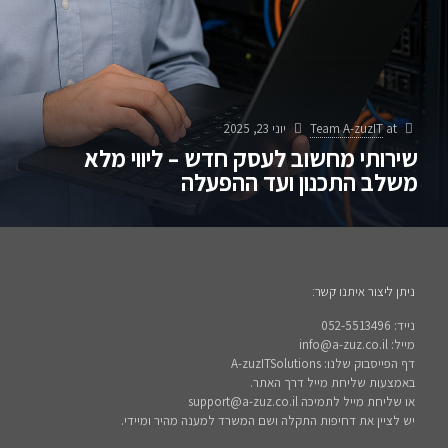
at
Team A-zuzIT
יוני 23, 2025
שירותי מחשוב לעסק חדש – ליווי מלא
משלב התכנון ועד ההפעלה
ניתן ליצור איתנו קשר:
נייד: 052-5513496
מייל: info@a-zuz.co.il
דף הפייסבוק שלנו: A-zuzITSolutions
באמצעות שליחת מייל דרך האתר.
או שליחת מייל לתמיכה support@a-zuz.co.il
יש לציין את דחיפות התקלה ושם המשרד למענה מהיר ומיידי.