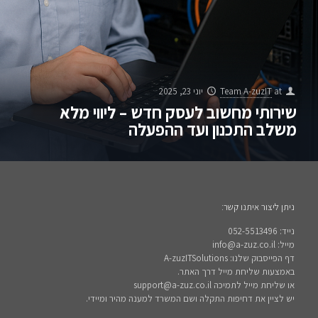
at
Team A-zuzIT
יוני 23, 2025
שירותי מחשוב לעסק חדש – ליווי מלא
משלב התכנון ועד ההפעלה
ניתן ליצור איתנו קשר:
נייד: 052-5513496
מייל: info@a-zuz.co.il
דף הפייסבוק שלנו: A-zuzITSolutions
באמצעות שליחת מייל דרך האתר.
או שליחת מייל לתמיכה support@a-zuz.co.il
יש לציין את דחיפות התקלה ושם המשרד למענה מהיר ומיידי.