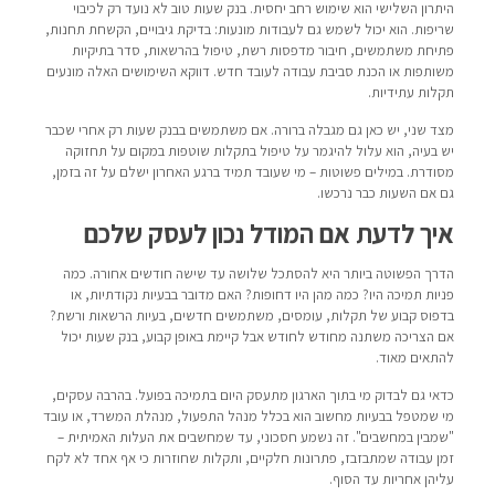
היתרון השלישי הוא שימוש רחב יחסית. בנק שעות טוב לא נועד רק לכיבוי
שריפות. הוא יכול לשמש גם לעבודות מונעות: בדיקת גיבויים, הקשחת תחנות,
פתיחת משתמשים, חיבור מדפסות רשת, טיפול בהרשאות, סדר בתיקיות
משותפות או הכנת סביבת עבודה לעובד חדש. דווקא השימושים האלה מונעים
תקלות עתידיות.
מצד שני, יש כאן גם מגבלה ברורה. אם משתמשים בבנק שעות רק אחרי שכבר
יש בעיה, הוא עלול להיגמר על טיפול בתקלות שוטפות במקום על תחזוקה
מסודרת. במילים פשוטות – מי שעובד תמיד ברגע האחרון ישלם על זה בזמן,
גם אם השעות כבר נרכשו.
איך לדעת אם המודל נכון לעסק שלכם
הדרך הפשוטה ביותר היא להסתכל שלושה עד שישה חודשים אחורה. כמה
פניות תמיכה היו? כמה מהן היו דחופות? האם מדובר בבעיות נקודתיות, או
בדפוס קבוע של תקלות, עומסים, משתמשים חדשים, בעיות הרשאות ורשת?
אם הצריכה משתנה מחודש לחודש אבל קיימת באופן קבוע, בנק שעות יכול
להתאים מאוד.
כדאי גם לבדוק מי בתוך הארגון מתעסק היום בתמיכה בפועל. בהרבה עסקים,
מי שמטפל בבעיות מחשוב הוא בכלל מנהל התפעול, מנהלת המשרד, או עובד
"שמבין במחשבים". זה נשמע חסכוני, עד שמחשבים את העלות האמיתית –
זמן עבודה שמתבזבז, פתרונות חלקיים, ותקלות שחוזרות כי אף אחד לא לקח
עליהן אחריות עד הסוף.