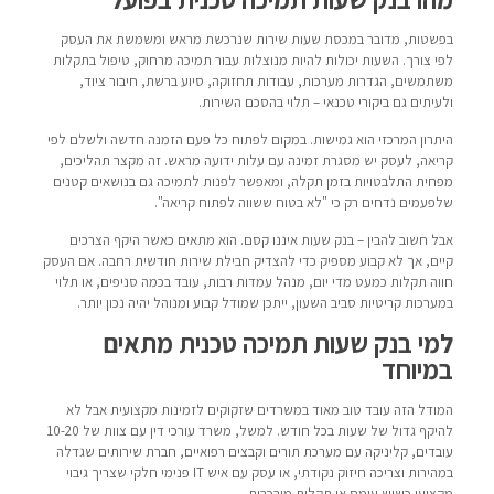
בפשטות, מדובר במכסת שעות שירות שנרכשת מראש ומשמשת את העסק
לפי צורך. השעות יכולות להיות מנוצלות עבור תמיכה מרחוק, טיפול בתקלות
משתמשים, הגדרות מערכות, עבודות תחזוקה, סיוע ברשת, חיבור ציוד,
ולעיתים גם ביקורי טכנאי – תלוי בהסכם השירות.
היתרון המרכזי הוא גמישות. במקום לפתוח כל פעם הזמנה חדשה ולשלם לפי
קריאה, לעסק יש מסגרת זמינה עם עלות ידועה מראש. זה מקצר תהליכים,
מפחית התלבטויות בזמן תקלה, ומאפשר לפנות לתמיכה גם בנושאים קטנים
שלפעמים נדחים רק כי "לא בטוח ששווה לפתוח קריאה".
אבל חשוב להבין – בנק שעות איננו קסם. הוא מתאים כאשר היקף הצרכים
קיים, אך לא קבוע מספיק כדי להצדיק חבילת שירות חודשית רחבה. אם העסק
חווה תקלות כמעט מדי יום, מנהל עמדות רבות, עובד בכמה סניפים, או תלוי
במערכות קריטיות סביב השעון, ייתכן שמודל קבוע ומנוהל יהיה נכון יותר.
למי בנק שעות תמיכה טכנית מתאים
במיוחד
המודל הזה עובד טוב מאוד במשרדים שזקוקים לזמינות מקצועית אבל לא
להיקף גדול של שעות בכל חודש. למשל, משרד עורכי דין עם צוות של 10-20
עובדים, קליניקה עם מערכת תורים וקבצים רפואיים, חברת שירותים שגדלה
במהירות וצריכה חיזוק נקודתי, או עסק עם איש IT פנימי חלקי שצריך גיבוי
מקצועי כשיש עומס או תקלות מורכבות.