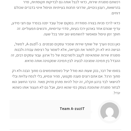
רכשתם מסגרת שירות, כדאי לנצל אותה גם לבדיקות תקופתיות, סדר
בהרשאות, רענון גיבויים, שדרוגי תחנות בעייתיות וטיפול איטי בדברים שכולם
דוחים.
כדאי לרכז פניות בצורה מסודרת. במקום שכל עובד יפנה בנפרד עם חצי מידע,
עדיף שגורם אחד בארגון ירכז בעיות, סדרי עדיפויות, ודגשים תפעוליים. זה
חוסך זמן טיפול ומאפשר להשתמש טוב יותר בכל שעה.
כאן נכנס הערך של שותף שירות שמכיר עסקים מבפנים. ב-A-zuzIT, למשל,
הגישה היא לא רק לפתור את הקריאה, אלא לשמור על רציפות עבודה ולבנות
מסגרת שירות שמתאימה לקצב ולמורכבות של כל ארגון. עבור עסקים רבים, זה
ההבדל בין תמיכה שמגיבה לבעיה לבין תמיכה שמקטינה אותה מראש.
בסופו של דבר, בנק שעות הוא מודל יעיל כשמשתמשים בו מתוך הבנה ולא רק
מתוך הרגל. אם אתם רוצים מענה מקצועי, מהיר וגמיש, בלי לנפח עלויות ובלי
להישאר לבד ברגע תקלה, זה יכול להיות פתרון מדויק מאוד. הדבר החשוב הוא
לבחור מסגרת שתומכת בעסק כפי שהוא היום, אבל גם לא תעצור אותו כשהוא
יגדל.
Team A-zuzIT