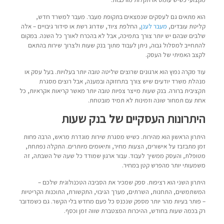
הוא מתאים גם לעסקים שנמצאים בתקופת מעבר. מעבר למשרד חדש,
קליטת עובדים,
מעבר לענן
, החלפת ציוד, שדרוג רשת או סידור גיבויים – אלה
שלבים שבהם יש יותר צורך בתמיכה, אבל לא בהכרח לאורך כל השנה. במקום
להתחייב למסלול גבוה, ניתן לעבוד מתוך בנק שעות ולצרוך שירות בהתאם
לקצב האמיתי של העסק.
עוד מקרה נפוץ הוא ארגונים שרוצים שליטה טובה יותר בעלויות. בעל עסק או
מנהלת משרד יודעים שיש צורך בתחזוקה ובמענה, אבל רוצים מסגרת
תקציבית ברורה. בנק שעות מייצר צפיות טובה יותר מאשר קריאות אקראיות, כל
אחת עם תמחור שונה וזמינות לא תמיד מובטחת.
היתרונות העסקיים של בנק שעות
היתרון הראשון הוא מהירות. כשיש מסגרת שירות מוגדרת מראש, הרבה פחות
זמן מתבזבז על אישורים, הצעות מחיר, ותיאומים מיותרים. התקלה נפתחת,
מטופלת, והעסק ממשיך לעבוד. עבור ארגון שמודד כל שעה של השבתה, זה
משמעותי יותר מהפרש קטן במחיר.
היתרון השני הוא רציפות. ספק שמכיר את הסביבה הטכנולוגית שלכם –
המשתמשים, התחנות, השרתים, מערך הגיבוי, התקשורת, התוכנות הקריטיות
– פותר בעיות מהר יותר מספק שנכנס כל פעם מחדש בלי הקשר. גם כשמדובר
רק בכמה שעות בחודש, ההיכרות המצטברת שווה זמן וכסף.