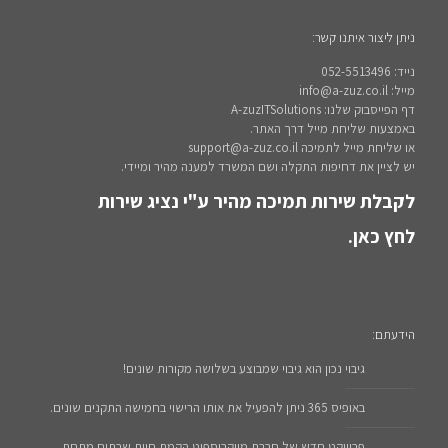
ניתן ליצור איתנו קשר:
נייד: 052-5513496
מייל: info@a-zuz.co.il
דף הפייסבוק שלנו: A-zuzITSolutions
באמצעות שליחת מייל דרך האתר.
או שליחת מייל לתמיכה support@a-zuz.co.il
יש לציין את דחיפות התקלה ושם המשרד למענה מהיר ומיידי.
לקבלת שירות תמיכה מהיר ע"י נציג שירות
לחץ כאן.
הידעתם:
גיבוי נכון הוא גיבוי שמבוצע בשלושה מקורות שונים!
באופיס 365 ניתן להפעיל את אותו הרישוי בחמישה התקנים שונים.
פרוייקט חדש של חברת מייקרוספוט הקמת חוות שרתים מתחת