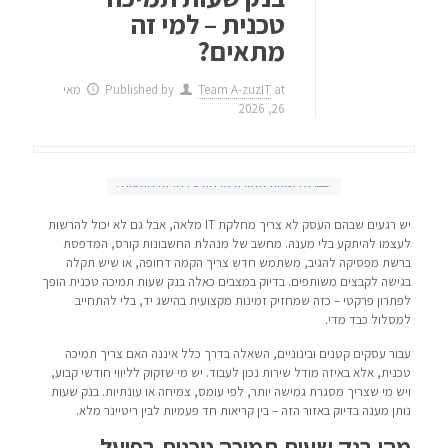
טכנית – למי זה
מתאים?
at
Team A-zuzIT
Published by
מאי
26, 2026
יש רגעים שבהם העסק לא צריך מחלקת IT מלאה, אבל גם לא יכול להרשות
לעצמו להיתקע בלי מענה. מחשב של מנהלת החשבונות קורס, המדפסת
ברשת מפסיקה להגיב, משתמש חדש צריך הקמה דחופה, או שיש תקלה
בגישה לקבצים משותפים. בדיוק במצבים כאלה בנק שעות תמיכה טכנית הופך
לפתרון פרקטי – כזה שמחזיק זמינות מקצועית בהישג יד, בלי להתחייב
למסלול כבד מדי.
עבור עסקים קטנים ובינוניים, השאלה בדרך כלל איננה האם צריך תמיכה
טכנית, אלא באיזה מודל שירות נכון לעבוד. יש מי שזקוק לליווי חודשי קבוע,
ויש מי שצריך מסגרת גמישה יותר, לפי עומס, צמיחה או עונתיות. בנק שעות
נותן מענה בדיוק באזור הזה – בין קריאות חד פעמיות לבין ריטיינר מלא.
מהו בנק שעות תמיכה טכנית בפועל