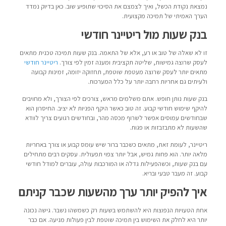
נמצאת נקודת הכשל, ואיך לצמצם את הסיכוי שתופיע שוב. כאן בדיוק נמדד
הערך האמיתי של תמיכה מקצועית.
בנק שעות מול ריטיינר חודשי
זו לא שאלה של טוב או רע, אלא של התאמה. בנק שעות תמיכה טכנית מתאים
לעסק שרוצה גמישות, שליטה תקציבית ומענה זמין לפי צורך.
ריטיינר חודשי
מתאים יותר לעסק שרוצה מעטפת שוטפת, תחזוקה יזומה, זמינות קבועה
ולעיתים גם אחריות רחבה יותר על כלל המערכות.
בנק שעות נותן חופש. אתם משלמים מראש, צורכים לפי הצורך, ולא מחויבים
להיקף שימוש חודשי קבוע. זה טוב כאשר היקף הפניות לא יציב. החיסרון הוא
שבחודשים עמוסים אפשר לשרוף מכסה מהר, ובחודשים רגועים צריך לוודא
שהשעות לא מתבזבזות או פגות.
ריטיינר, לעומת זאת, מתאים כשכבר ברור שיש עומס קבוע או צורך באחריות
מלאה יותר. הוא פחות גמיש, אבל יותר צפוי תפעולית. עסקים רבים מתחילים
עם בנק שעות, וכשהפעילות גדלה או המורכבות עולה, עוברים למודל חודשי
קבוע. זה מעבר טבעי ובריא.
איך להפיק יותר ערך מהשעות שכבר קניתם
אחת הטעויות הנפוצות היא להשתמש בשעות רק כשמשהו נשבר. גישה נכונה
יותר היא לחלק את השימוש בין תמיכה שוטפת לבין פעולות מניעה. אם כבר