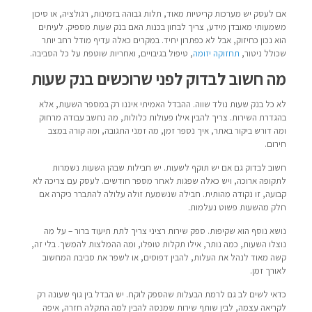
אם לעסק יש מערכות קריטיות מאוד, תלות גבוהה בזמינות, רגולציה, או סיכון
משמעותי מאובדן מידע, צריך לבחון בכנות האם בנק שעות מספיק. לעיתים
הוא נכון כחיזוק, אבל לא כפתרון יחיד. במקרים כאלה עדיף מודל רחב יותר
שכולל ניטור,
תחזוקה יזומה
, טיפול בגיבויים, ואחריות שוטפת על כל הסביבה.
מה חשוב לבדוק לפני שרוכשים בנק שעות
לא כל בנק שעות נולד שווה. ההבדל האמיתי איננו רק במספר השעות, אלא
בהגדרת השירות. צריך להבין אילו פעולות כלולות, מה נחשב עבודה מרחוק
ומה דורש ביקור באתר, איך נספר זמן, מה זמני התגובה, ומה קורה במצב
חירום.
חשוב לבדוק גם אם יש תוקף לשעות. יש חבילות שבהן השעות נשמרות
לתקופה ארוכה, ויש כאלה שפגות לאחר מספר חודשים. לעסק עם צריכה לא
קבועה, זו נקודה מהותית. חבילה שנשמעת זולה עלולה להתברר כיקרה אם
חלק מהשעות פשוט נעלמות.
נושא נוסף הוא שקיפות. ספק שירות רציני צריך לתת תיעוד ברור – על מה
נוצלו השעות, כמה נותר, אילו תקלות טופלו, ומה ההמלצות להמשך. בלי זה,
קשה מאוד לנהל את העלות, להבין דפוסים, או לשפר את סביבת המחשוב
לאורך זמן.
כדאי לשים לב גם לרמת הבעלות שהספק לוקח. יש הבדל בין גוף שעונה רק
לקריאה עצמה, לבין שותף שירות שמנסה להבין למה התקלה חזרה, איפה