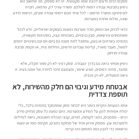
ספקים רבים יודעים להציג שפה מקצועית. זה לא מספיק. מה שחשוב הוא
ניסיון בסביבות עבודה דומות לשלכם. משרד עורכי דין, מרפאה, חברת
לוגיסטיקה ומשרד פרסום – לכל אחד מהם דפוסי עבודה שונים, רגישות מידע
שונה, ותלות אחרת במערכות.
כדאי לבדוק אם הספק מכיר מערכות נפוצות בעסקים ישראליים, יודע לנהל
משתמשים והרשאות, מבין בגיבויים, באבטחת קצה, בפתרונות תקשורת,
בתמיכה בשרתים או בענן, ומסוגל לתת מענה גם ביום-יום וגם בשינויים יזומים.
למשל, מעבר משרד, קליטת עובדים חדשים, החלפת ציוד, או הקמת סביבת
עבודה מרחוק.
ניסיון אמיתי נראה גם בדרך העבודה. ספק רציני לא רק פותר תקלה, אלא
מתעד, מזהה דפוסים, מציע שיפור, ומצמצם סיכוי לחזרה של אותה בעיה. זו
גישה תפעולית, לא רק טכנית.
אבטחת מידע וגיבוי הם חלק מהשירות, לא
תוספת צדדית
אחת הטעויות היקרות ביותר היא לבחור ספק שמתמקד בתמיכה בלבד, בלי
יכולת אמיתית להגן על המידע והמערכות. היום כמעט כל עסק מחזיק מידע
רגיש – מסמכים, נתוני לקוחות, חוזים, קבצי הנהלת חשבונות, גישה למיילים
ולמערכות ענן. מספיק אירוע אחד של מחיקת נתונים, תקיפת כופר או טעות
הרשאות כדי להבין כמה התחום הזה קריטי.