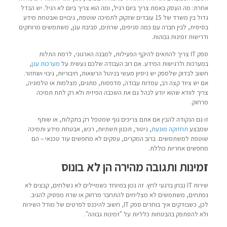
אחרת: מה העסק באמת צריך ביום רגיל, ומה הוא צריך ביום לא רגיל. יש הבדל
גדול בין משרד של 15 עובדים שזקוק לתמיכה שוטפת, גיבויים ואבטחת מידע
בסיסית, לבין חברה עם כמה סניפים, שרתים, סביבת ענן, משתמשים מרוחקים
ודרישות זמינות גבוהות.
ספק IT צריך להתאים להיקף הפעילות, למבנה הארגוני, לרמת התלות
במערכות ולרגישות המידע. אם רוב העבודה שלכם נעשית על
מערכות ענן
,
חשוב לבדוק שלספק יש ניסיון מעשי בניהול הרשאות, חיבוריות, גיבוי ושחזור.
אם יש ציוד קצה רב, עמדות עבודה, מדפסות, מתגים, מצלמות או טלפוניה,
צריך לוודא שהוא יודע לנהל גם את השכבה הפיזית ולא רק לתת תמיכה
מרחוק.
זו גם הנקודה להבין אם אתם צריכים גוף שמטפל רק בתקלות, או שותף
שמבצע
תחזוקה מונעת
, ניטור, תכנון תשתיות, רכש, אבטחת מידע ותמיכה
שוטפת למשתמשים. ברוב המקרים, עסקים לא מחפשים עוד טכנאי – הם
מחפשים אחריות כוללת.
זמינות ותגובה מהירה הן לא בונוס
שירות IT נבחן ברגעי לחץ. זה נכון במיוחד כשמיילים לא נשלחים, קבצים לא
נפתחים, משתמשים לא מצליחים להתחבר מרחוק או שרת מפסיק להגיב.
לכן, כשבודקים איך בוחרים ספק IT, חשוב להיכנס לפרטים של מודל השירות
ולא להסתפק בהבטחות כלליות על "זמינות גבוהה".