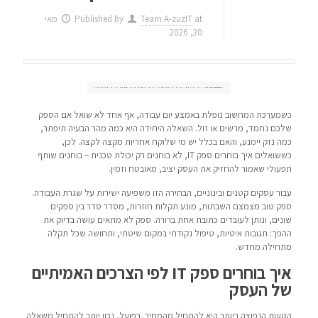
at
Team A-zuzIT
Published by
מאי
30, 2026
כשמערכת המחשוב נופלת באמצע יום עבודה, אף אחד לא שואל אם הספק
שלכם נחמד, מרשים או זול. השאלה היחידה היא כמה מהר הבעיה תיפתר,
כמה נזק יימנע, והאם בכלל יש מי שלוקח אחריות מקצה לקצה. לכן,
כששואלים איך בוחרים ספק IT, לא בוחנים רק יכולת טכנית – בוחנים שותף
תפעולי שאמור להחזיק את העסק יציב, מאובטח וזמין.
עבור עסקים קטנים ובינוניים, הבחירה הזו משפיעה ישירות על שגרת העבודה.
ספק טוב מצמצם השבתות, מונע תקלות חוזרות, מסדר סדר בין ספקים
שונים, ונותן לעובדים כתובת אחת ברורה. ספק לא מתאים עושה בדיוק את
ההפך: תגובות איטיות, טיפול נקודתי במקום שיטתי, ותחושה שכל תקלה
מתחילה מחדש.
איך בוחרים ספק IT לפי הצרכים האמיתיים
של העסק
הטעות הנפוצה ביותר היא להתחיל מהמחיר. בפועל, נכון יותר להתחיל משאלה