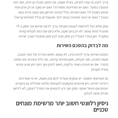
צריך להבין מי עונה לפניות, באילו שעות, מה נחשב תקלה קריטית, ומה זמני
התגובה בפועל. האם יש התחייבות מסודרת? האם יש מוקד או רק אדם אחד
שזמין כשנוח לו? האם השירות כולל תמיכה מרחוק וגם הגעה פיזית בעת
הצורך? האם יש ניטור שמזהה בעיות לפני שהעובדים בכלל פותחים קריאה?
עסק שלא יכול להרשות לעצמו השבתה צריך לדעת מראש איך ספק ה-IT
מתנהל תחת עומס. לא רק ביום שקט, אלא ביום שבו כמה תקלות קורות
במקביל. כאן נמדד ההבדל בין ספק מגיב לבין ספק שמנהל מערך שירות.
מה לבדוק בהסכם השירות
הסכם השירות צריך להיות ברור, לא עמום. חפשו הגדרה של זמני תגובה,
שעות תמיכה, סוגי תקלות, אופן פתיחת קריאה, מה כלול בשירות ומה מחויב
בנפרד. אם יש תמיכה באתר הלקוח, חשוב להבין תוך כמה זמן מגיע טכנאי
ובאילו מקרים.
גם הגמישות חשובה. יש עסקים שעדיף להם בנק שעות, יש מי שצריכים
ריטיינר חודשי, ויש ארגונים שזקוקים למעטפת מלאה שכוללת גם ביקורים
יזומים וגם טיפול שוטף. ספק טוב ידע להתאים את המודל לעסק, לא לדחוף
חבילה אחת לכולם.
ניסיון רלוונטי חשוב יותר מרשימת מונחים
טכניים