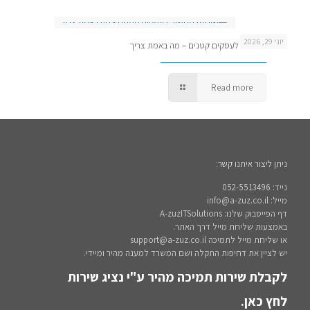
יוני 29, 2026
שירותי מחשוב לעסקים קטנים – מה באמת צריך
Read more
ניתן ליצור איתנו קשר:
נייד: 052-5513496
מייל: info@a-zuz.co.il
דף הפייסבוק שלנו: A-zuzITSolutions
באמצעות שליחת מייל דרך האתר.
או שליחת מייל לתמיכה support@a-zuz.co.il
יש לציין את דחיפות התקלה ושם המשרד למענה מהיר ומיידי.
לקבלת שירות תמיכה מהיר ע"י נציג שירות
לחץ כאן.