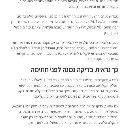
גיבויים או זמני תגובה סבירים, העלות האמיתית תופיע אחר כך בהשבתות,
בתקלות חוזרות ובחשבוניות חריגות.
מצד שני, גם ההצעה היקרה ביותר לא תמיד נכונה. יש עסקים שלא צריכים
מעטפת מלאה 24/7 אלא מודל מדויק יותר. הבחירה הנכונה היא זו שמאזנת בין
רמת הסיכון של העסק, דרישות השירות, ומבנה העלויות שאתם יכולים לנהל
לאורך זמן.
במקום לשאול מי הכי זול, עדיף לשאול מה בדיוק מקבלים, מה רמת האחריות,
ומה יקרה כשיהיה אירוע אמיתי. במקרים רבים, ההבדל בין ספק טוב לספק חלש
מתבטא לא בעשרות שקלים לחודש אלא בשעות עבודה שנחסכות, תקלות
שנמנעות, ושקט ניהולי.
כך נראית בדיקה נכונה לפני חתימה
לפני שמתקדמים, בקשו לראות איך הספק עובד בפועל. שאלו איך נראה
תהליך הקליטה, כמה זמן לוקח למפות את הסביבה, איך נפתחות קריאות
שירות, מי הגורם האחראי מטעמם, ואיך הם מטפלים בתקלה חוזרת. בקשו
דוגמאות לסוגי שירותים שהם נותנים לעסקים דומים לשלכם.
אם אפשר, בדקו גם את רמת המחויבות להמשכיות עסקית. ספק כמו A-zuzIT,
שפועל מתוך תפיסה של זמינות, תחזוקה שוטפת, מענה מרחוק ובשטח,
וגמישות במודלי השירות, מתאים יותר לעסקים שמחפשים לא רק מענה
לתקלה אלא כתובת קבועה שמחזיקה את התפעול יציב לאורך זמן.