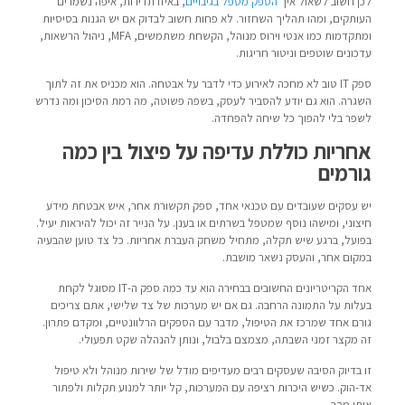
לכן חשוב לשאול איך
הספק מטפל בגיבויים
, באיזו תדירות, איפה נשמרים
העותקים, ומהו תהליך השחזור. לא פחות חשוב לבדוק אם יש הגנות בסיסיות
ומתקדמות כמו אנטי וירוס מנוהל, הקשחת משתמשים, MFA, ניהול הרשאות,
עדכונים שוטפים וניטור חריגות.
ספק IT טוב לא מחכה לאירוע כדי לדבר על אבטחה. הוא מכניס את זה לתוך
השגרה. הוא גם יודע להסביר לעסק, בשפה פשוטה, מה רמת הסיכון ומה נדרש
לשפר בלי להפוך כל שיחה להפחדה.
אחריות כוללת עדיפה על פיצול בין כמה
גורמים
יש עסקים שעובדים עם טכנאי אחד, ספק תקשורת אחר, איש אבטחת מידע
חיצוני, ומישהו נוסף שמטפל בשרתים או בענן. על הנייר זה יכול להיראות יעיל.
בפועל, ברגע שיש תקלה, מתחיל משחק העברת אחריות. כל צד טוען שהבעיה
במקום אחר, והעסק נשאר מושבת.
אחד הקריטריונים החשובים בבחירה הוא עד כמה ספק ה-IT מסוגל לקחת
בעלות על התמונה הרחבה. גם אם יש מערכות של צד שלישי, אתם צריכים
גורם אחד שמרכז את הטיפול, מדבר עם הספקים הרלוונטיים, ומקדם פתרון.
זה מקצר זמני השבתה, מצמצם בלבול, ונותן להנהלה שקט תפעולי.
זו בדיוק הסיבה שעסקים רבים מעדיפים מודל של שירות מנוהל ולא טיפול
אד-הוק. כשיש היכרות רציפה עם המערכות, קל יותר למנוע תקלות ולפתור
אותן מהר.