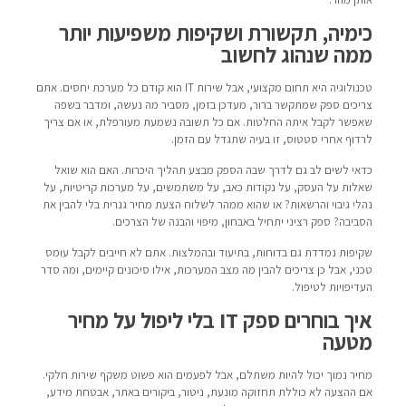
כימיה, תקשורת ושקיפות משפיעות יותר
ממה שנהוג לחשוב
טכנולוגיה היא תחום מקצועי, אבל שירות IT הוא קודם כל מערכת יחסים. אתם
צריכים ספק שמתקשר ברור, מעדכן בזמן, מסביר מה נעשה, ומדבר בשפה
שאפשר לקבל איתה החלטות. אם כל תשובה נשמעת מעורפלת, או אם צריך
לרדוף אחרי סטטוס, זו בעיה שתגדל עם הזמן.
כדאי לשים לב גם לדרך שבה הספק מבצע תהליך היכרות. האם הוא שואל
שאלות על העסק, על נקודות כאב, על משתמשים, על מערכות קריטיות, על
נהלי גיבוי והרשאות? או שהוא ממהר לשלוח הצעת מחיר גנרית בלי להבין את
הסביבה? ספק רציני יתחיל באבחון, מיפוי והבנה של הצרכים.
שקיפות נמדדת גם בדוחות, בתיעוד ובהמלצות. אתם לא חייבים לקבל עומס
טכני, אבל כן צריכים להבין מה מצב המערכות, אילו סיכונים קיימים, ומה סדר
העדיפויות לטיפול.
איך בוחרים ספק IT בלי ליפול על מחיר
מטעה
מחיר נמוך יכול להיות משתלם, אבל לפעמים הוא פשוט משקף שירות חלקי.
אם ההצעה לא כוללת תחזוקה מונעת, ניטור, ביקורים באתר, אבטחת מידע,