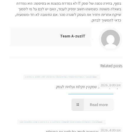
בסוף, בחירה נכונה של ספק IT לא נמדדת במצגת או בסיסמה. היא נמדדת
בשאלה פשוטה: כשמשהו חשוב יפסיק לעבוד, האם יש לכם על מי לסמוך
שייקח אחריות ויחזיר את העסק לשגרה מהר. אם התשובה לא חד-משמעית,
כדאי להמשיך לבדוק.
Team A-zuzIT
Related posts
אוגוסט 6, 2026
מיקור חוץ מחשוב שמקטין תקלות ועלויות לעסק
Read more
אוגוסט 4, 2026
ניהול משתמשים והרשאות לעסק בלי לסכן את הפעילות