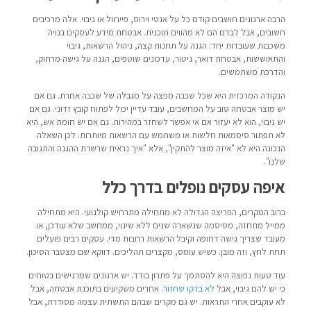
הרבה ארגונים חושבים קודם כל על אנטי וירוס, פיירוול או גיבוי. אלה מרכיבים
חשובים, אבל לבדם הם לא מהווים תוכנית. אבטחת מידע לעסקים בנויה
משכבות שעובדות יחד: הגנה על תחנות קצה, ניהול הרשאות, גיבוי
והתאוששות, אבטחת דואר, ניטור, עדכונים שוטפים, הגנה על גישה מרחוק,
והדרכת משתמשים.
הנקודה המרכזית היא שכל שכבה מפצה על מגבלה של שכבה אחרת. גם אם
יש מוצר אבטחה טוב על המחשבים, עובד עדיין יכול לפתוח קובץ זדוני. גם אם
יש גיבוי, הוא לא יעזור אם אי אפשר לשחזר במהירות. גם אם יש חומת אש, היא
לא תפתור סיסמאות חלשות או משתמש עם הרשאות מיותרות. לכן השאלה
הנכונה היא לא "איזה מוצר להתקין", אלא "איך נראית שרשרת ההגנה והתגובה
שלנו".
איפה עסקים נופלים בדרך כלל
ברוב המקרים, הפריצה הגדולה לא מתחילה מתרחיש קולנועי. היא מתחילה
ממייל מתחזה, מסיסמה שנשארה שנים ללא שינוי, ממחשב שלא עודכן, או
מעובד שצריך גישה דחופה וקיבל הרשאות רחבות מדי. עסקים רבים פועלים
תחת לחץ, וזה מובן. כשיש עומס, מקצרים תהליכים. דווקא שם מצטבר הסיכון.
עוד טעות נפוצה היא להסתמך על פתרון בודד. יש ארגונים שמרגישים בטוחים
כי יש להם גיבוי, אבל
לא בדקו שחזור
. אחרים משקיעים בתוכנת אבטחה, אבל
לא עוקבים אחרי התראות. יש גם מקרים שבהם התשתית עצמה מסודרת, אבל