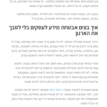
אין כתובת אחת שמנהלת את התמונה המלאה – מי אחראי על השרתים, מי על
תחנות הקצה, מי על הדואר, ומי מטפל כשמשהו קורה באמת.
במצב כזה, הבעיה איננה רק טכנולוגית. היא ניהולית. כשאין גורם שלוקח
בעלות, התגובה איטית יותר, האחריות מתפזרת, והנזק גדל.
איך בונים אבטחת מידע לעסקים בלי לסבך
את הארגון
הדרך הנכונה מתחילה במיפוי. לא כל עסק צריך אותה רמת קשיחות, אבל כל
עסק צריך להבין מה קריטי לו: שרת קבצים, מערכת הנהלת חשבונות, סביבת
ענן, טלפוניה, עמדות מכירה, דואר אלקטרוני או גישה מרחוק לעובדים. ברגע
שמזהים מה חייב להישאר זמין, אפשר להחליט איפה להשקיע קודם.
אחרי המיפוי מגיע שלב הבסיס, והוא חשוב יותר מכל רכישה נוצצת. תחנות
קצה צריכות להיות מנוהלות ומעודכנות. הרשאות צריכות להינתן לפי צורך
אמיתי, לא לפי נוחות רגעית. סיסמאות צריכות להיות חזקות, ובמקומות
מתאימים גם עם אימות דו-שלבי. דואר אלקטרוני צריך סינון ואכיפה. גיבויים
צריכים להיות מנוטרים ונבדקים. גישה מרחוק חייבת להיות מוגנת.
מכאן ממשיכים לשכבת הבקרה.
ניטור רציף
מאפשר לזהות חריגות מוקדם
יותר, לפני שהבעיה מתפשטת. זה לא מבטיח מניעה מוחלטת, אבל זה מקצר
משמעותית את זמן התגובה. בארגונים שבהם כל דקה של השבתה עולה כסף,
זה הבדל מהותי.