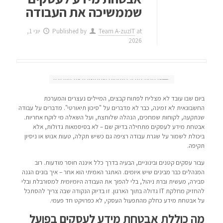
שממשיכה את העבודה
at
Team A-zuzIT
Published by
יוני 1,
2026
ביום שבו עובד לא מצליח לפתוח קבצים, המיילים נעצרים והמערכת
החשבונאית לא זמינה, כבר לא מדברים על "סיכון תיאורטי". מדברים על עבודה
שנתקעה, לקוחות שמחכים, הנהלה שלוחצת, ועל השאלה מי לוקח אחריות.
אבטחת מידע לעסקים מתחילה בדיוק שם – לא בסיסמאות גדולות, אלא
ביכולת לשמור על שגרת עבודה רציפה גם כשיש תקלה, טעות אנוש או ניסיון
תקיפה.
עבור עסקים קטנים ובינוניים, הבעיה בדרך כלל איננה חוסר מודעות. רוב
המנהלים כבר מבינים שיש איומים. האתגר האמיתי הוא אחר – איך בונים הגנה
סבירה, מעשית וברת ניהול, בלי להפוך את העבודה היומיומית למסורבלת ובלי
להחזיק מחלקת IT גדולה בתוך הארגון. זו בדיוק הנקודה שבה צריך להסתכל
על אבטחת מידע כחלק מהתפעול העסקי, לא כפרויקט חד פעמי.
מה כוללת אבטחת מידע לעסקים בפועל