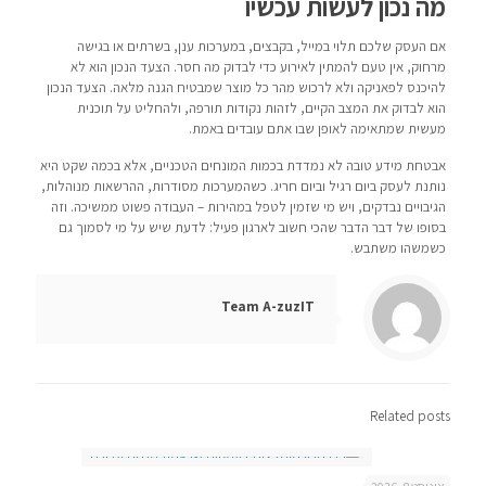
מה נכון לעשות עכשיו
אם העסק שלכם תלוי במייל, בקבצים, במערכות ענן, בשרתים או בגישה
מרחוק, אין טעם להמתין לאירוע כדי לבדוק מה חסר. הצעד הנכון הוא לא
להיכנס לפאניקה ולא לרכוש מהר כל מוצר שמבטיח הגנה מלאה. הצעד הנכון
הוא לבדוק את המצב הקיים, לזהות נקודות תורפה, ולהחליט על תוכנית
מעשית שמתאימה לאופן שבו אתם עובדים באמת.
אבטחת מידע טובה לא נמדדת בכמות המונחים הטכניים, אלא בכמה שקט היא
נותנת לעסק ביום רגיל וביום חריג. כשהמערכות מסודרות, ההרשאות מנוהלות,
הגיבויים נבדקים, ויש מי שזמין לטפל במהירות – העבודה פשוט ממשיכה. וזה
בסופו של דבר הדבר שהכי חשוב לארגון פעיל: לדעת שיש על מי לסמוך גם
כשמשהו משתבש.
Team A-zuzIT
Related posts