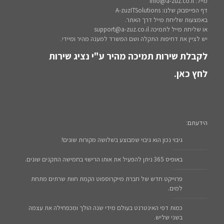
מייל: info@a-zuz.co.il
דף הפייסבוק שלנו: A-zuzITSolutions
באמצעות שליחת מייל דרך האתר.
או שליחת מייל לתמיכה support@a-zuz.co.il
יש לציין את דחיפות התקלה ושם המשרד למענה מהיר ומיידי.
לקבלת שירות תמיכה מהיר ע"י נציג שירות
לחץ כאן.
הידעתם:
גיבוי נכון הוא גיבוי שמבוצע בשלושה מקורות שונים!
באופיס 365 ניתן להפעיל את אותו הרישוי בחמישה התקנים שונים.
פרוייקט חדש של חברת מייקרוספוט הקמת חוות שרתים מתחת
למים.
כמות דפי האינטרנט בעולם מידי שנה הולך ומכפחילה את עצמה
בשני שליש.