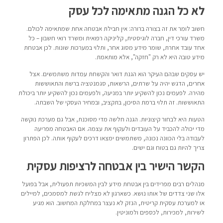
לא כל הגנה מתאימה לכל עסק
חשוב לומר את זה בצורה ברורה: אין חבילת אבטחה אחת שמתאימה לכולם.
משרד עורכי דין, חברה לוגיסטית, קליניקה רפואית ומשרד רואי חשבון – כל
אחד עובד אחרת, שומר מידע מסוג אחר, ותלוי במערכות שונות. לכן אבטחת
מידע טובה היא לא רק "חזקה", אלא מותאמת.
יש עסקים שבהם העיקר הוא הגנת דואר והקשחת עמדות משתמשים. אצל
אחרים, הדגש יהיה על שרתים, הרשאות, סגמנטציה ברשת והתאוששות
מהירה. לפעמים נכון להשקיע יותר במניעה, ולפעמים נכון להשקיע יותר ביכולת
התאוששות. זה תלוי ברמת הסיכון, בתקציב, ובמחיר העסקי של השבתה.
הטעות היא לבחור קיצוניות. הגנה חלשה מדי מסוכנת, אבל גם מערכת נוקשה
מדי יכולה להכביד על העובדים ולעקוף את עצמה. אם האבטחה מפריעה
לעבודה בלי הכוונה נכונה, משתמשים ימצאו דרכים לעקוף אותה. לכן הפתרון
צריך להיות גם בטוח וגם ישים.
הקשר הישיר בין אבטחה לרציפות עסקית
מנהלים רבים מפרידים בין אבטחת מידע לבין המשכיות תפעולית, אבל בפועל
אלו שני צדדים של אותו נושא. כשארגון לא מצליח לגשת למסמכים, למיילים
או למערכת עסקית קריטית, הנזק לא נעצר במחלקת המחשוב. הוא מגיע
לשירות, למכירות, לכספים ולמוניטין.