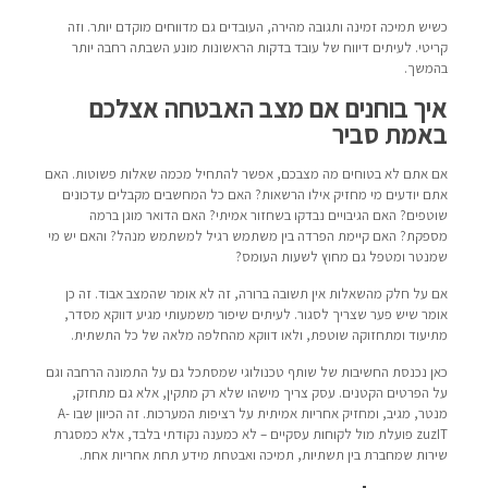
כשיש תמיכה זמינה ותגובה מהירה, העובדים גם מדווחים מוקדם יותר. וזה
קריטי. לעיתים דיווח של עובד בדקות הראשונות מונע השבתה רחבה יותר
בהמשך.
איך בוחנים אם מצב האבטחה אצלכם
באמת סביר
אם אתם לא בטוחים מה מצבכם, אפשר להתחיל מכמה שאלות פשוטות. האם
אתם יודעים מי מחזיק אילו הרשאות? האם כל המחשבים מקבלים עדכונים
שוטפים? האם הגיבויים נבדקו בשחזור אמיתי? האם הדואר מוגן ברמה
מספקת? האם קיימת הפרדה בין משתמש רגיל למשתמש מנהל? והאם יש מי
שמנטר ומטפל גם מחוץ לשעות העומס?
אם על חלק מהשאלות אין תשובה ברורה, זה לא אומר שהמצב אבוד. זה כן
אומר שיש פער שצריך לסגור. לעיתים שיפור משמעותי מגיע דווקא מסדר,
מתיעוד ומתחזוקה שוטפת, ולאו דווקא מהחלפה מלאה של כל התשתית.
כאן נכנסת החשיבות של שותף טכנולוגי שמסתכל גם על התמונה הרחבה וגם
על הפרטים הקטנים. עסק צריך מישהו שלא רק מתקין, אלא גם מתחזק,
מנטר, מגיב, ומחזיק אחריות אמיתית על רציפות המערכות. זה הכיוון שבו A-
zuzIT פועלת מול לקוחות עסקיים – לא כמענה נקודתי בלבד, אלא כמסגרת
שירות שמחברת בין תשתיות, תמיכה ואבטחת מידע תחת אחריות אחת.