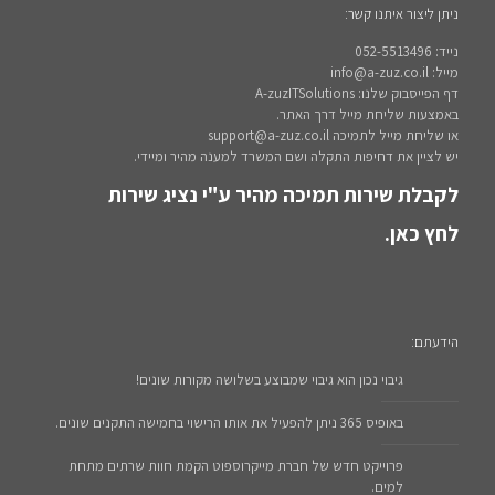
ניתן ליצור איתנו קשר:
נייד: 052-5513496
מייל: info@a-zuz.co.il
דף הפייסבוק שלנו: A-zuzITSolutions
באמצעות שליחת מייל דרך האתר.
או שליחת מייל לתמיכה support@a-zuz.co.il
יש לציין את דחיפות התקלה ושם המשרד למענה מהיר ומיידי.
לקבלת שירות תמיכה מהיר ע"י נציג שירות
לחץ כאן.
הידעתם:
גיבוי נכון הוא גיבוי שמבוצע בשלושה מקורות שונים!
באופיס 365 ניתן להפעיל את אותו הרישוי בחמישה התקנים שונים.
פרוייקט חדש של חברת מייקרוספוט הקמת חוות שרתים מתחת
למים.