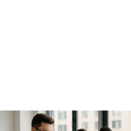
שירותי מחשוב לעסק חדש – כך תתחיל נכון
at
lior azuz
יוני 23, 2025
שירותי Helpdesk לעסקים – תמיכה טכנית
זמינה שמחזיקה את העסק