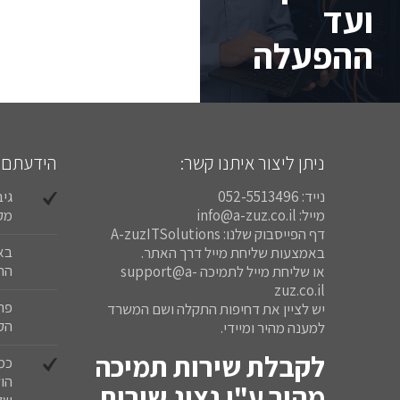
ועד
ההפעלה
ניתן ליצור איתנו קשר:
הידעתם:
נייד: 052-5513496
גיב
מייל: info@a-zuz.co.il
מקו
דף הפייסבוק שלנו: A-zuzITSolutions
באמצעות שליחת מייל דרך האתר.
הרי
או שליחת מייל לתמיכה support@a-
zuz.co.il
פר
יש לציין את דחיפות התקלה ושם המשרד
הק
למענה מהיר ומיידי.
לקבלת שירות תמיכה
כמ
הו
מהיר ע"י נציג שירות
של