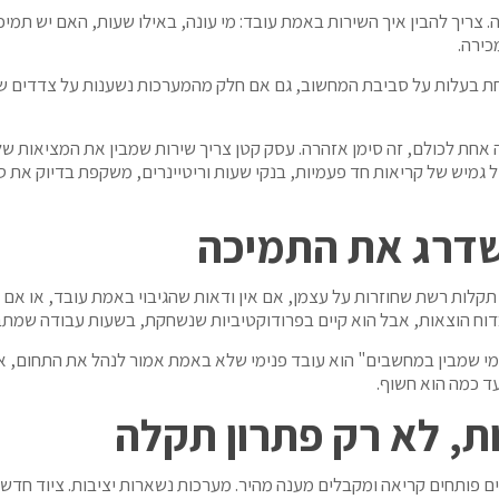
 צריך להבין איך השירות באמת עובד: מי עונה, באילו שעות, האם יש תמי
כירה.
קחת בעלות על סביבת המחשוב, גם אם חלק מהמערכות נשענות על צדדים של
חת לכולם, זה סימן אזהרה. עסק קטן צריך שירות שמבין את המציאות שלו:
יותר. חברה כמו A-zuzIT, שפועלת במודל גמיש של קריאות חד פעמיות, בנקי שעות וריטיינרים
שדרג את התמיכה
תקלות רשת שחוזרות על עצמן, אם אין ודאות שהגיבוי באמת עובד, או אם
וח הוצאות, אבל הוא קיים בפרודוקטיביות שנשחקת, בשעות עבודה שמתבז
י שמבין במחשבים" הוא עובד פנימי שלא באמת אמור לנהל את התחום, או 
עד כמה הוא חשוף.
ת, לא רק פתרון תקלה
דים פותחים קריאה ומקבלים מענה מהיר. מערכות נשארות יציבות. ציוד חדש 