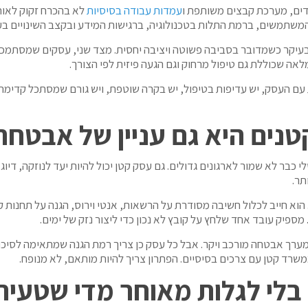
דים, מערכת קבצים משותפת ו
עמדות עבודה בסיסיות
לא בהכרח זקוק לאותו
 המשתמשים, ברמת התלות בטכנולוגיה, ברגישות המידע ובקצב השינויים ב
 בעיקר כשמדובר בסביבה פשוטה ויציבה יחסית. מצד שני, עסקים שמסתמכי
אה שכוללת גם טיפול מרחוק וגם הגעה פיזית לפי הצורך.
ות עם העסק, יש עדיפות בטיפול, יש בקרה שוטפת, ויש גורם שמסתכל קדימה 
נים היא גם עניין של אבטחת
י כבר לא שמור לארגונים גדולים. גם עסק קטן יכול להיות יעד לנוזקה, די
תר.
וא חייב לכלול חשיבה מסודרת על הרשאות, אנטי וירוס, הגנה על תחנות קצ
ספיק עובד אחד שלחץ על קובץ לא נכון כדי ליצור נזק של ימים.
 מערך אבטחה מורכב ויקר. אבל כל עסק כן צריך רמת הגנה שמתאימה לסיכון
משרד קטן עם צרכים בסיסיים. הפתרון צריך להיות מותאם, לא מנופח.
בלי לגלות מאוחר מדי שטעית