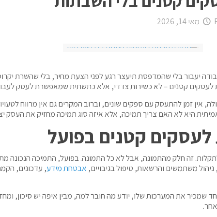
קים קטנים בלי השבתות
מאי 14, 2026
 מחפש "IT". הוא מחפש שיום העבודה יעבור בלי שהמדפסת תיעצר רגע לפני הצעת מחיר, בלי
ת לעסקים קטנים – לא כשירות צדדי, אלא כתשתית שמאפשרת לעסק לעבוד 
ם קטנים פועלים תחת לחץ קבוע. אין להם מחלקת IT גדולה, אין זמן להתעסק עם ספקים שונים, וברוב המקר
אמיתית היא לא האם צריך תמיכה, אלא איזה סוג תמיכה מחזיק את העסק יצי
 לעסקים קטנים בפועל
קלות. זה חלק מהתמונה, אבל לא כל התמונה. בפועל, התמיכה הנכונה מת
יהול משתמשים והרשאות, טיפול בגיבויים,
אבטחת מידע
, עדכונים, הקמ
חד שמכיר את המערכות שלו, יודע מה חובר למה, מבין איפה יש סיכון, ומח
אחר.