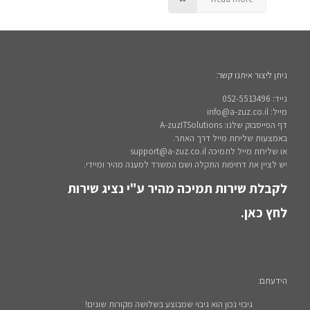
ניתן ליצור איתנו קשר:
נייד: 052-5513496
מייל: info@a-zuz.co.il
דף הפייסבוק שלנו: A-zuzITSolutions
באמצעות שליחת מייל דרך האתר.
או שליחת מייל לתמיכה support@a-zuz.co.il
יש לציין את דחיפות התקלה ושם המשרד למענה מהיר ומיידי.
לקבלת שירות תמיכה מהיר ע"י נציג שירות
לחץ כאן.
הידעתם:
גיבוי נכון הוא גיבוי שמבוצע בשלושה מקורות שונים!