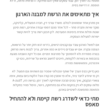
ומטפל בה לאורך זמן. עבור עסקים שאין להם מחלקת IT פנימית מלאה, זו לא
תוספת. זו דרישת בסיס.
איך מתאימים את הרשת למבנה הארגון
אין פתרון אחד שמתאים לכולם. משרד עורכי דין, חברה תפעולית, קליניקה,
מוקד שירות וחברת סחר – לכל אחד מהם דפוסי עבודה אחרים, רמות סיכון
שונות ותלות אחרת בזמינות המערכות. לכן תכנון רשת צריך להיות קשור
ישירות לפעילות העסקית.
אם למשל הארגון עובד עם קבצים רגישים, נדרש דגש חזק יותר על הרשאות,
הצפנה ובקרה. אם יש עובדים ניידים או כמה אתרים, צריך לבנות גישה מרחוק
בצורה מסודרת ולא להסתמך על פתרונות זמניים. אם כל דקת השבתה פוגעת
בהכנסות או בשירות ללקוחות, חייבים לחשוב מראש על שרידות, גיבוי קו
אינטרנט, והתאוששות מהירה.
כאן בדיוק נכנס הערך של שותף טכנולוגי שמכיר גם תשתיות וגם תפעול. לא
רק מי שיודע לחבר ציוד, אלא מי שמבין מה קורה אצל הלקוח ביום עמוס, איפה
צווארי הבקבוק, ואיך בונים סביבה שמחזיקה לאורך זמן. בגישה הזו, A-zuzIT
מלווה עסקים לא רק בהקמה אלא גם בתחזוקה, ניטור, טיפול מהיר בתקלות
והתאמה מתמשכת לשינויים בארגון.
מתי כדאי לשדרג רשת קיימת ולא להתחיל
מאפס