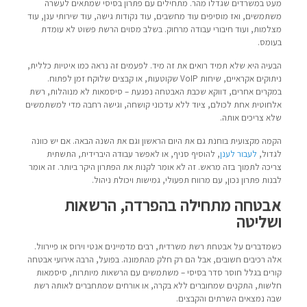
מעט במשרדים שגדלו מהר. מתחילים עם פתרון בסיסי שמתאים לעשרה
משתמשים, ואז מוסיפים עוד מחשבים, עוד נקודות גישה, עוד שירותי ענן, עוד
מצלמות, ועוד חיבורי עבודה מרחוק. בשלב מסוים הרשת פשוט לא עומדת
בעומס.
הבעיה היא שלא תמיד רואים את זה מיד. לפעמים זה נראה כמו איטיות כללית,
ניתוקים אקראיים, שיחות VoIP שקוטעות, או קבצים שלוקח זמן לפתוח.
במקרים אחרים, דווקא שכבת האבטחה נפגעת – סיסמאות לא מנוהלות, רשת
אלחוטית אחת לכולם, ציוד ללא עדכוני קושחה, וגישה רחבה מדי למשתמשים
שלא צריכים אותה.
הקמה מקצועית בוחנת גם את היום הראשון וגם את השנה הבאה. אם יש כוונה
לגדול,
לעבור לענן
, להוסיף סניף, או לאפשר עבודה היברידית, התשתית
צריכה לתמוך בזה מראש. זה לא אומר לקנות את הפתרון היקר ביותר. זה אומר
לבנות פתרון נכון, עם מרווח תפעולי, גמישות ויכולת ניהול.
אבטחה מתחילה בהפרדה, הרשאות
ושליטה
כשמדברים על אבטחת רשת משרדית, רבים מדמיינים אנטי וירוס או פיירוול.
אלה רכיבים חשובים, אבל הם רק חלק מהתמונה. בפועל, הרבה אירועי אבטחה
קורים בגלל חוסר סדר בסיסי – משתמשים עם הרשאות מיותרות, סיסמאות
חלשות, התקנים שמחוברים ללא בקרה, או אורחים שמתחברים לאותה רשת
שבה נמצאים השרתים והקבצים.