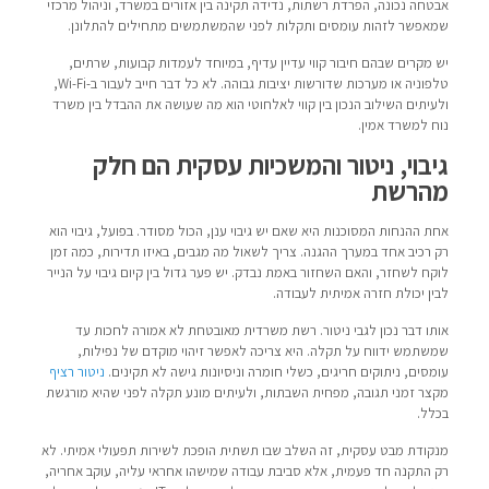
אבטחה נכונה, הפרדת רשתות, נדידה תקינה בין אזורים במשרד, וניהול מרכזי
שמאפשר לזהות עומסים ותקלות לפני שהמשתמשים מתחילים להתלונן.
יש מקרים שבהם חיבור קווי עדיין עדיף, במיוחד לעמדות קבועות, שרתים,
טלפוניה או מערכות שדורשות יציבות גבוהה. לא כל דבר חייב לעבור ב-Wi-Fi,
ולעיתים השילוב הנכון בין קווי לאלחוטי הוא מה שעושה את ההבדל בין משרד
נוח למשרד אמין.
גיבוי, ניטור והמשכיות עסקית הם חלק
מהרשת
אחת ההנחות המסוכנות היא שאם יש גיבוי ענן, הכול מסודר. בפועל, גיבוי הוא
רק רכיב אחד במערך ההגנה. צריך לשאול מה מגבים, באיזו תדירות, כמה זמן
לוקח לשחזר, והאם השחזור באמת נבדק. יש פער גדול בין קיום גיבוי על הנייר
לבין יכולת חזרה אמיתית לעבודה.
אותו דבר נכון לגבי ניטור. רשת משרדית מאובטחת לא אמורה לחכות עד
שמשתמש ידווח על תקלה. היא צריכה לאפשר זיהוי מוקדם של נפילות,
עומסים, ניתוקים חריגים, כשלי חומרה וניסיונות גישה לא תקינים.
ניטור רציף
מקצר זמני תגובה, מפחית השבתות, ולעיתים מונע תקלה לפני שהיא מורגשת
בכלל.
מנקודת מבט עסקית, זה השלב שבו תשתית הופכת לשירות תפעולי אמיתי. לא
רק התקנה חד פעמית, אלא סביבת עבודה שמישהו אחראי עליה, עוקב אחריה,