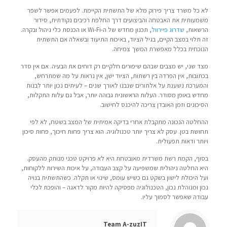
לא כל משרד צריך פירוק מלא של התשתית הקיימת. לפעמים אפשר לשפר
משמעותית את האבטחה והביצועים דרך החלפת רכיבים נקודתית, סידור
הרשאות,
שדרוג פיירוול
, תכנון מחדש של ה-Wi-Fi או הכנסת כלי ניהול ובקרה.
זה תלוי במצב הקיים, בגיל הציוד, באיכות התיעוד ובשאלה אם התשתית
הנוכחית בכלל מאפשרת המשך צמיחה.
מצד שני, יש מצבים שבהם שיפורים חלקיים רק דוחים את הבעיה. אם אין סדר
בכתובות, אין הפרדה בין רשתות, הציוד ישן, אין נראות על מה שמתרחש,
והמערכת נשענת על אלתורים שנבנו לאורך שנים – לעיתים נכון יותר לבנות
מחדש באופן מסודר. העלות הראשונית גבוהה יותר, אבל גם עלות התקלות,
הסיכונים וזמן האובדן צריכה להיכנס לחישוב.
ההחלטה הנכונה מתקבלת אחרי בדיקה אמיתית של המצב בשטח, לא לפי
תחושת בטן. עסק לא צריך יותר טכנולוגיה. הוא צריך פחות חיכוך, פחות סיכון
ויותר ודאות תפעולית.
בסוף, הקמת רשת משרדית מאובטחת היא לא פרויקט טכני מנותק מהעסק.
היא החלטה ניהולית שמשפיעה על קצב העבודה, על איכות השירות ללקוחות,
ועל היכולת לישון בשקט גם כשיש עומס, שינוי או תקלה. כשהתשתית בנויה
נכון ומנוהלת נכון, הטכנולוגיה מפסיקה להיות מקור לדאגה – והופכת לכלי
עבודה שאפשר לסמוך עליו.
Team A-zuzIT