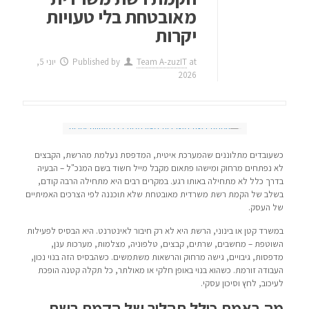
מאובטחת בלי טעויות
יקרות
at
Team A-zuzIT
Published by
יוני 5,
2026
כשעובדים מתלוננים שהמערכת איטית, המדפסת נעלמת מהרשת, הקבצים
לא נפתחים מרחוק ומישהו פתאום מקבל מייל חשוד בשם המנכ"ל – הבעיה
בדרך כלל לא מתחילה באותו רגע. במקרים רבים היא מתחילה הרבה קודם,
בשלב של הקמת רשת משרדית מאובטחת שלא תוכננה לפי הצרכים האמיתיים
של העסק.
במשרד קטן או בינוני, הרשת היא לא רק חיבור לאינטרנט. היא הבסיס לפעילות
השוטפת – מחשבים, שרתים, קבצים, טלפוניה, מצלמות, מערכות ענן,
מדפסות, גיבויים, גישה מרחוק והרשאות משתמשים. כשהבסיס הזה בנוי נכון,
העבודה זורמת. כשהוא בנוי באופן חלקי או מאולתר, כל תקלה קטנה הופכת
לעיכוב, לחץ וסיכון עסקי.
מה באמת כולל תהליך של הקמת רשת