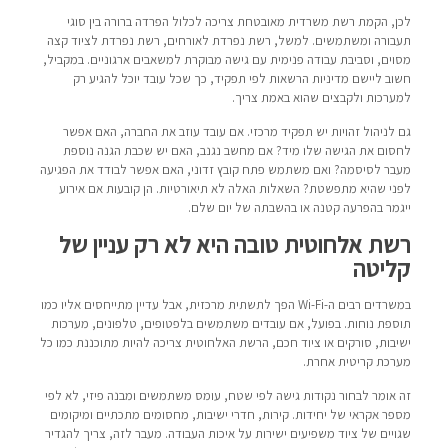
לכן, הקמת רשת משרדית מאובטחת צריכה לכלול הפרדה ברורה בין סוגי
תעבורה ומשתמשים. למשל, רשת נפרדת לאורחים, רשת נפרדת לציוד קצה
מסוים, וסביבת עבודה פנימית עם גישה מבוקרת למשאבים ארגוניים. במקביל,
חשוב ליישם מדיניות הרשאות לפי תפקיד, כך שכל עובד יוכל להגיע רק
למערכות ולקבצים שהוא באמת צריך.
גם לניהול זהויות יש תפקיד מרכזי. אם עובד עוזב את החברה, האם אפשר
לחסום את הגישה שלו מיד? אם מחשב נגנב, האם יש שכבת הגנה נוספת
מעבר לסיסמה? ואם משתמש פתח קובץ זדוני, האם אפשר לבודד את הפגיעה
לפני שהיא מתפשטת? השאלות האלה לא תיאורטיות. הן קובעות אם אירוע
ייגמר בהפרעה קטנה או בהשבתה של יום שלם.
רשת אלחוטית טובה היא לא רק עניין של
קליטה
במשרדים רבים ה-Wi-Fi הפך לתשתית מרכזית, אבל עדיין מתייחסים אליו כמו
תוספת נוחות. בפועל, אם עובדים משתמשים בלפטופים, טלפונים, מערכות
ישיבות, סורקים או ציוד חכם, הרשת האלחוטית צריכה להיות מתוכננת כמו כל
מערכת קריטית אחרת.
זה אומר לבחור נקודות גישה לפי שטח, עומס משתמשים ומבנה פיזי, לא לפי
מספר אקראי של יחידות. קירות, חדרי ישיבות, מחסומים מתכתיים ומיקומים
שגויים של ציוד משפיעים ישירות על איכות העבודה. מעבר לזה, צריך להגדיר