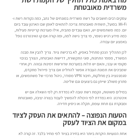
משרדית מאובטחת
עסקים רבים חושבים על רשת משרדית במונחים של נתב, כמה נקודות רשת ו-
Wi-Fi. בפועל, תשתית מאובטחת צריכה להתאים לאופן שבו הארגון עובד ביום
יום. כמה משתמשים יש, האם עובדים מהבית, אילו מערכות קריטיות פעילות,
כמה מידע רגיש נשמר, מי צריך גישה למה, ומה קורה אם קו האינטרנט נופל
באמצע יום עבודה.
לכן התהליך הנכון מתחיל באפיון, לא ברכישת ציוד. צריך להבין את מבנה
המשרד, מספר התחנות, סוגי התקשורת, דרישות האבטחה, הצורך בגיבוי
מקומי או ענני, והאם יש תלות במערכות שדורשות זמינות גבוהה. רק אחרי
שמבינים את תמונת העבודה אפשר להחליט אם צריך פיירוול מתקדם,
סגמנטציה בין מחלקות, חיבור VPN מסודר, ניהול מרכזי של משתמשים, או
פתרון משולב שייתן גם ביצועים וגם שליטה.
במילים פשוטות, הקמת רשת טובה לא נמדדת רק לפי השאלה אם יש
אינטרנט. היא נמדדת לפי היכולת להמשיך לעבוד בצורה יציבה, מאובטחת
ומבוקרת גם תחת עומס, תקלה או ניסיון חדירה.
הטעות הנפוצה – להתאים את העסק לציוד
במקום את הציוד לעסק
אחת הטעויות היקרות ביותר היא בחירה בציוד לפי מחיר בלבד. זה קורה לא